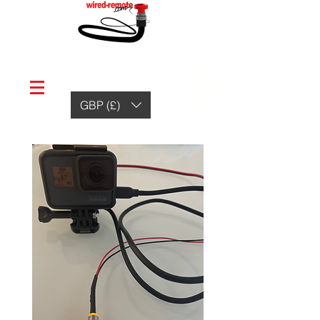
GBP (£)