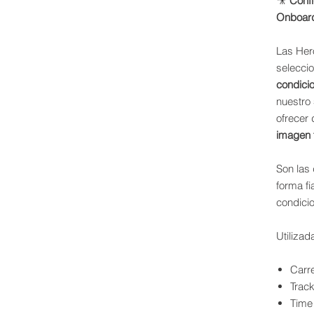
🎥
Confi
Onboar
Las Her
selecci
condici
nuestro
ofrecer 
imagen t
Son las
forma fi
condicio
Utilizad
Carre
Trac
Time