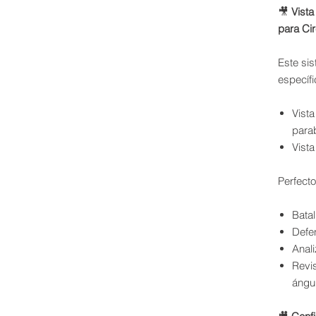
🎥
Vista
para Cir
Este si
específ
Vista
para
Vista
Perfecto
Batal
Defe
Anali
Revi
ángu