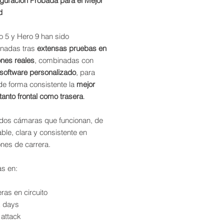
guración Probada para el Mejor
d
o 5 y Hero 9 han sido
onadas tras
extensas pruebas en
ones reales
, combinadas con
software personalizado
, para
de forma consistente la
mejor
anto frontal como trasera
.
 dos cámaras que funcionan, de
able, clara y consistente en
nes de carrera.
as en:
ras en circuito
k days
 attack