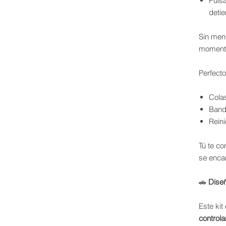
Puls
deti
Sin menú
moment
Perfecto
Colas
Band
Reini
Tú te co
se enca
🚗
Diseñ
Este ki
control