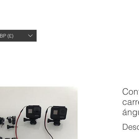
HOGAR
TIENDA
OPINIONES
OP
BP (£)
Con
carr
áng
Des