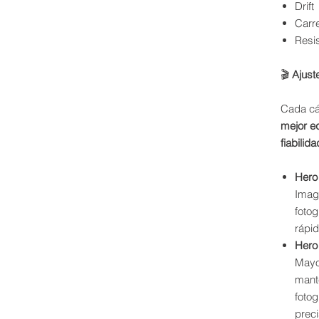
Drift
Carre
Resi
🎬
Ajust
Cada cá
mejor eq
fiabilid
Hero
Image
foto
rápi
Hero
Mayor
mant
foto
preci