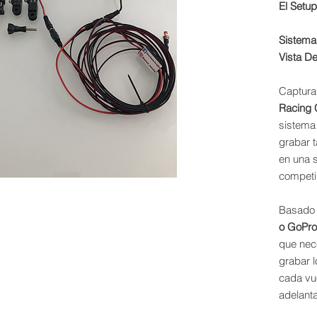
El Setu
Sistema
Vista De
Captura
Racing 
sistema
grabar t
en una s
competir
Basado 
o GoPro
que nec
grabar l
cada vue
adelant