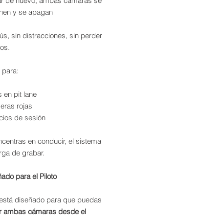
ar de nuevo, ambas cámaras se
enen y se apagan
s, sin distracciones, sin perder
os.
 para:
 en pit lane
eras rojas
cios de sesión
ncentras en conducir, el sistema
rga de grabar.
ado para el Piloto
t está diseñado para que puedas
ar ambas cámaras desde el