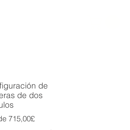
INIONES
More
LOG IN
figuración de
eras de dos
ulos
Precio
de
715,00£
de