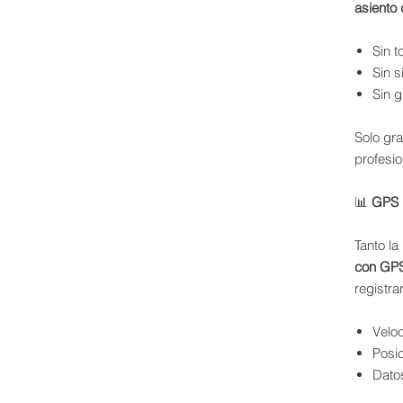
asiento 
Sin t
Sin s
Sin 
Solo gra
profesi
📊
GPS 
Tanto la
con GPS
registrar
Velo
Posi
Datos