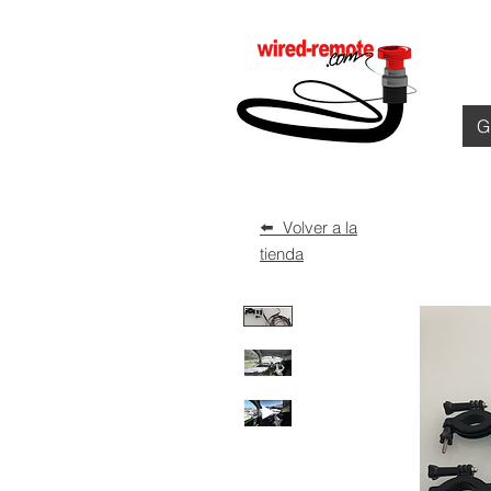
G
⬅️ Volver a la
tienda