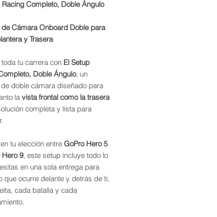
p Racing Completo, Doble Ángulo
oferta
 de Cámara Onboard Doble para
lantera y Trasera
 toda tu carrera con
El Setup
Completo, Doble Ángulo
, un
 de doble cámara diseñado para
anto la
vista frontal como la trasera
olución completa y lista para
.
en tu elección entre
GoPro Hero 5
 Hero 9
, este setup incluye todo lo
esitas en una sola entrega para
o que ocurre delante y detrás de ti,
lta, cada batalla y cada
amiento.