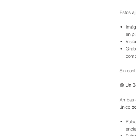
Estos aj
Imáge
en pi
Visió
Grab
comp
Sin con
🟢
Un Bo
Ambas c
único
bo
Puls
enci