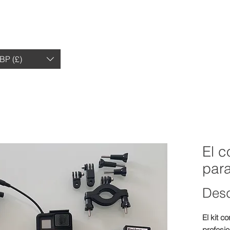
HOGAR
TIENDA
OPINIONES
OP
BP (£)
El c
para
Des
El kit c
profesi