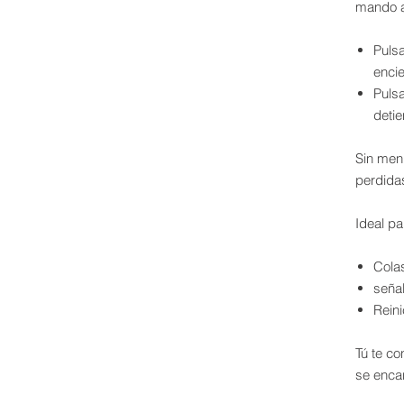
mando a
Puls
enci
Puls
deti
Sin menú
perdida
Ideal pa
Colas
señal
Reini
Tú te co
se encar