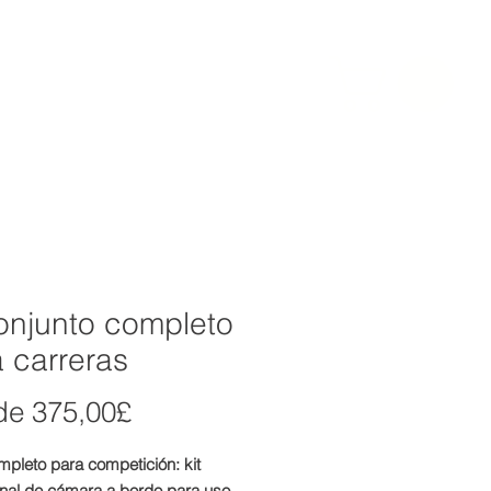
INIONES
More
LOG IN
onjunto completo
 carreras
Precio
de
375,00£
de
ompleto para competición: kit
oferta
onal de cámara a bordo para uso