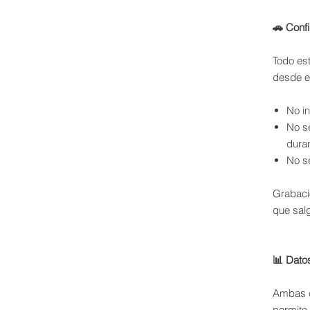
🚗 Conf
Todo es
desde el
No in
No se
duran
No se
Grabaci
que sal
📊 Dato
Ambas c
permite 