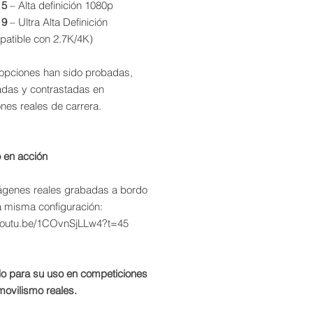
 5
– Alta definición 1080p
 9
– Ultra Alta Definición
patible con 2.7K/4K)
pciones han sido probadas,
adas y contrastadas en
nes reales de carrera.
o en acción
ágenes reales grabadas a bordo
a misma configuración:
/youtu.be/1COvnSjLLw4?t=45
o para su uso en competiciones
movilismo reales.