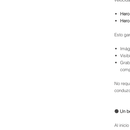
Hero
Hero
Esto gar
Imáge
Visib
Grab
comp
No requi
conduzc
🟢 Un bo
Al inici