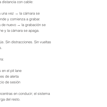
 distancia con cable:
a una vez → la cámara se
ende y comienza a grabar.
a de nuevo → la grabación se
ene y la cámara se apaga.
s. Sin distracciones. Sin vueltas
s.
ra:
 en el pit lane
es de alerta
cio de sesión
ncentras en conducir; el sistema
ga del resto.