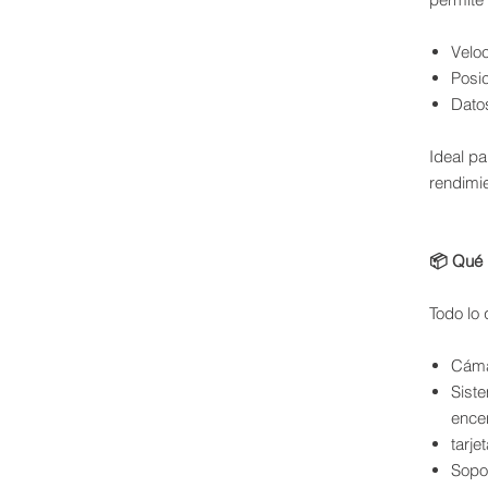
Velo
Posi
Dato
Ideal pa
rendimie
📦 Qué 
Todo lo
Cáma
Sist
ence
tarje
Sopor