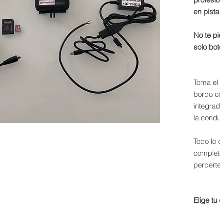
en pista 
No te pi
solo bot
Toma el 
bordo c
integra
la condu
Todo lo 
complet
perdert
Elige tu