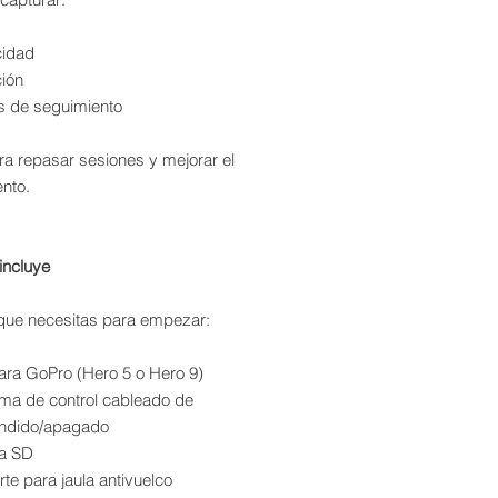
cidad
ción
s de seguimiento
ra repasar sesiones y mejorar el
nto.
incluye
 que necesitas para empezar:
ra GoPro (Hero 5 o Hero 9)
ema de control cableado de
ndido/apagado
ta SD
te para jaula antivuelco