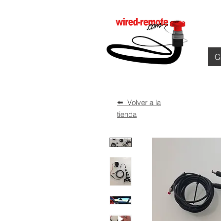
G
⬅️ Volver a la
tienda