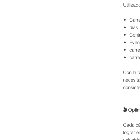
Utilizad
Carre
días 
Contr
Even
carr
carre
Con la 
necesita
consist
🎬 Optim
Cada cá
lograr el
velocida