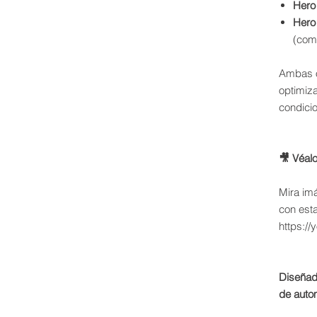
Hero
Hero
(com
Ambas o
optimiz
condicio
🎥 Véal
Mira im
con est
https:/
Diseñad
de auto